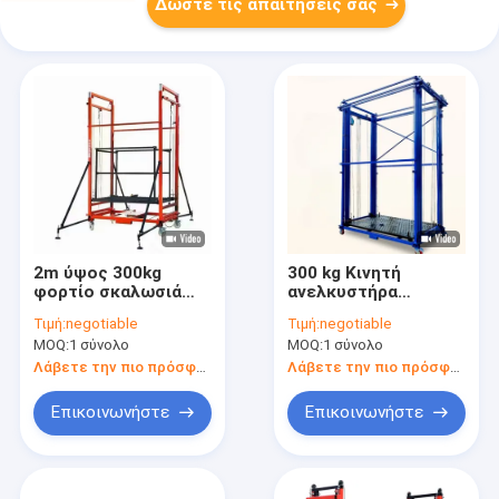
Δώστε τις απαιτήσεις σας
2m ύψος 300kg
300 kg Κινητή
φορτίο σκαλωσιά
ανελκυστήρα
ανύψωση για υλικά
σκαλωμάτων για την
Τιμή:
negotiable
Τιμή:
negotiable
ανύψωση
ανύψωση υλικών
MOQ:
1 σύνολο
MOQ:
1 σύνολο
Λάβετε την πιο πρόσφατη τιμή
Λάβετε την πιο πρόσφατη τιμή
Επικοινωνήστε
Επικοινωνήστε