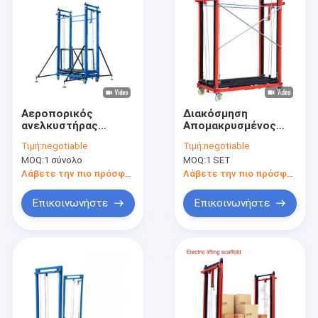
Αεροπορικός
Διακόσμηση
ανελκυστήρας
Απομακρυσμένος
αυτοματοποιημένης
έλεγχος σκαλωσιάς
Τιμή:
negotiable
Τιμή:
negotiable
ράβδους 6 μέτρα για
Πλατφόρμα
MOQ:
1 σύνολο
MOQ:
1 SET
κατασκευές
ανύψωσης 8m
Λάβετε την πιο πρόσφατη τιμή
Λάβετε την πιο πρόσφατη τιμή
Επικοινωνήστε
Επικοινωνήστε
Σπίτι
Προϊόντα
Σχετικά με εμάς