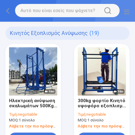
Κινητός Εξοπλισμός Ανύψωσης
(19)
Ηλεκτρική ανύψωση
300kg φορτίο Κινητό
σκαλωμάτων 500Kg
υψοφόρο εξοπλισμό
6m ύψος
2-8 μέτρα για
Τιμή:
negotiable
Τιμή:
negotiable
κατασκευασμένο
διακόσμηση
MOQ:
1 σύνολο
MOQ:
1 σύνολο
από ατσάλινα
κατασκευών
σωλήνες Ηλεκτρική
Λάβετε την πιο πρόσφατη τιμή
Λάβετε την πιο πρόσφατη τιμή
ανύψωση