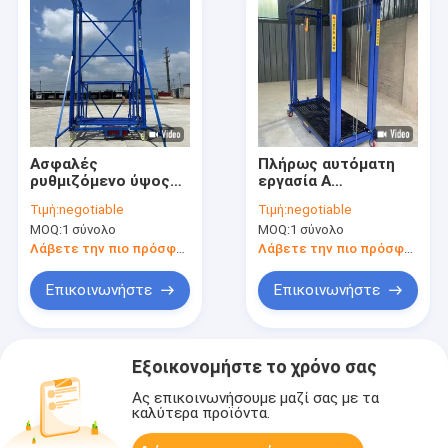
Ασφαλές
Πλήρως αυτόματη
ρυθμιζόμενο ύψος
εργασία Α
σκαλωσιάς
scaffolding
Τιμή:
negotiable
Τιμή:
negotiable
ανύψωσης 2 ~ 8m Για
Υψώνοντας
MOQ:
1 σύνολο
MOQ:
1 σύνολο
για διακόσμηση
εξοπλισμό
Σκουπίδια κινητά
Λάβετε την πιο πρόσφατη τιμή
Λάβετε την πιο πρόσφατη τιμή
300kg
Επικοινωνήστε
Επικοινωνήστε
Εξοικονομήστε το χρόνο σας
Ας επικοινωνήσουμε μαζί σας με τα
καλύτερα προϊόντα.