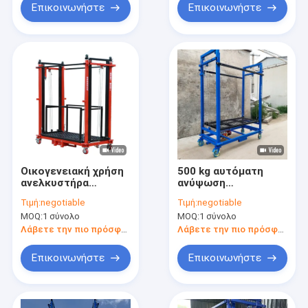
σκαλωμάτων
Επικοινωνήστε
Επικοινωνήστε
Οικογενειακή χρήση
500 kg αυτόματη
ανελκυστήρα
ανύψωση
σκαλωμάτων 0,3
σκαλωμάτων για
Τιμή:
negotiable
Τιμή:
negotiable
τόνων με ηλεκτρική
αποθήκη
MOQ:
1 σύνολο
MOQ:
1 σύνολο
πηγή ενέργειας
Λάβετε την πιο πρόσφατη τιμή
Λάβετε την πιο πρόσφατη τιμή
Επικοινωνήστε
Επικοινωνήστε