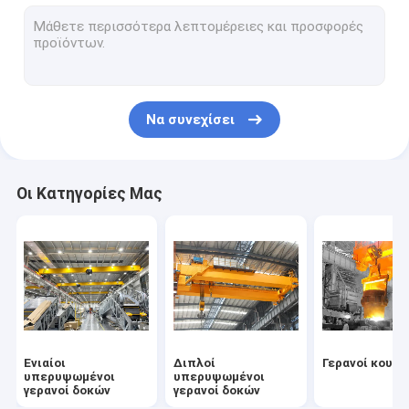
Κινητοί γερανοί ατσάλινων σκελετών
Φορητός γερανός ατσάλινων σκελετών
Γερανοί λιμένων ναυπηγείων
Να συνεχίσει
Γερανός ανελκυστήρων βαρκών
Γερανός φλόκων βαρκών
Οι Κατηγορίες Μας
Ανελκυστήρας γερανών φλόκων
Γερανοί KBK
Ηλεκτρικοί ανελκυστήρες σχοινιών καλωδίων
Ηλεκτρικός ανελκυστήρας φραγμών αλυσίδων
Ενιαίοι
Διπλοί
Γερανοί κουτ
Ηλεκτρικά βαρούλκα σχοινιών καλωδίων
υπερυψωμένοι
υπερυψωμένοι
γερανοί δοκών
γερανοί δοκών