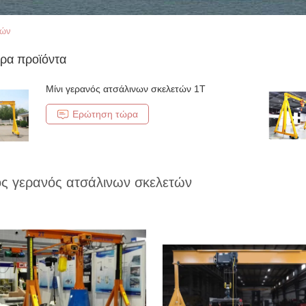
τών
ρα προϊόντα
Μίνι γερανός ατσάλινων σκελετών 1T
Ερώτηση τώρα
ς γερανός ατσάλινων σκελετών