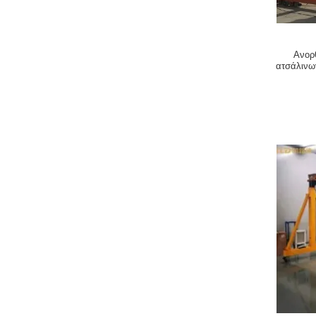
Ανορ
ατσάλινω