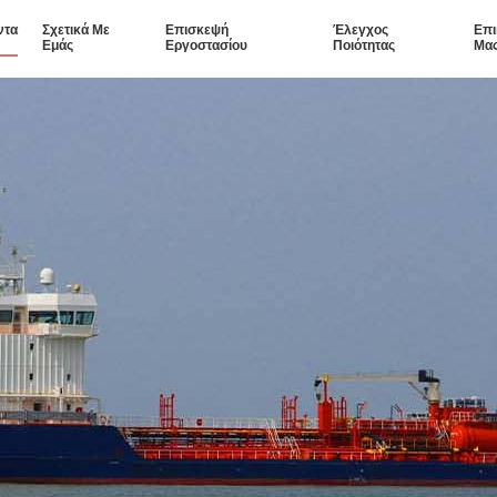
ντα
Σχετικά Με
Επισκεψή
Έλεγχος
Επι
Εμάς
Εργοστασίου
Ποιότητας
Μα