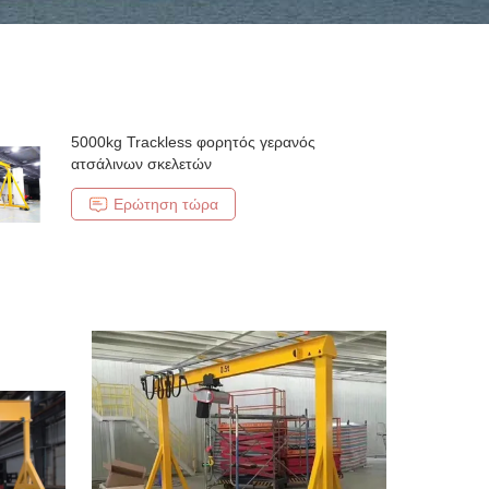
5000kg Trackless φορητός γερανός
ατσάλινων σκελετών
Ερώτηση τώρα