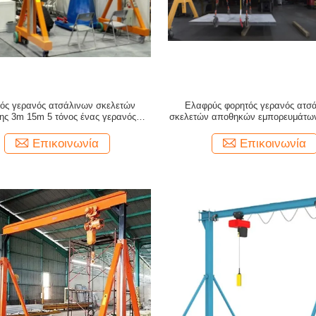
ός γερανός ατσάλινων σκελετών
Ελαφρύς φορητός γερανός ατσ
ης 3m 15m 5 τόνος ένας γερανός
σκελετών αποθηκών εμπορευμάτων 
τσάλινων σκελετών πλαισίων
τις εξωτερικές ρόδες
Επικοινωνία
Επικοινωνία