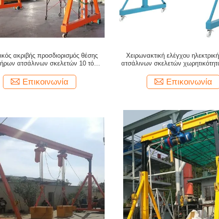
ικός ακριβής προσδιορισμός θέσης
Χειρωνακτική ελέγχου ηλεκτρική
ήρων ατσάλινων σκελετών 10 τόνου
ατσάλινων σκελετών χωρητικότητ
φορητός
φορτίων Κινήματος γερανών 
κατευθυντική
Επικοινωνία
Επικοινωνία