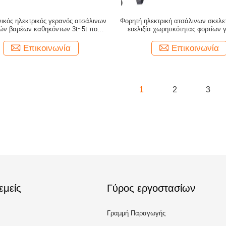
ικός ηλεκτρικός γερανός ατσάλινων
Φορητή ηλεκτρική ατσάλινων σκελ
ών βαρέων καθηκόντων 3t~5t που
ευελιξία χωρητικότητας φορτίων
προσαρμόζεται
αξιοσέβαστη
Επικοινωνία
Επικοινωνία
1
2
3
εμείς
Γύρος εργοστασίων
Γραμμή Παραγωγής