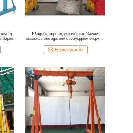
 κινητή
Ελαφρύς φορητός γερανός ατσάλινων
α βαριών
σκελετών συστημάτων συναγερμών ενέργεια
πολυ
2 τόνου - αποταμίευση
Επικοινωνία