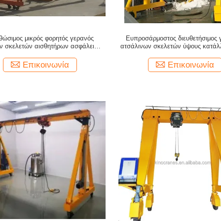
θώσιμος μικρός φορητός γερανός
Ευπροσάρμοστος διευθετήσιμος 
ν σκελετών αισθητήρων ασφάλειας 1
ατσάλινων σκελετών ύψους κατάλ
τόνος
τα διαφορετικά ύψη
Επικοινωνία
Επικοινωνία