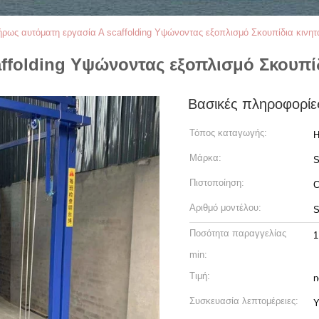
ρως αυτόματη εργασία Α scaffolding Υψώνοντας εξοπλισμό Σκουπίδια κινητ
ffolding Υψώνοντας εξοπλισμό Σκουπίδ
Βασικές πληροφορίε
Τόπος καταγωγής:
H
Μάρκα:
Πιστοποίηση:
C
Αριθμό μοντέλου:
S
Ποσότητα παραγγελίας
1
min:
Τιμή:
n
Συσκευασία λεπτομέρειες:
Υ