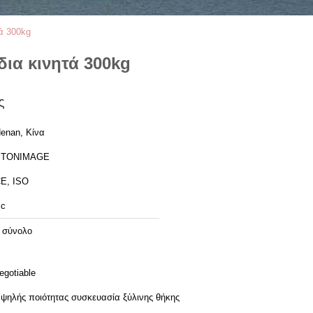
ά 300kg
ια κινητά 300kg
ς
enan, Κίνα
STONIMAGE
E, ISO
c
 σύνολο
egotiable
ψηλής ποιότητας συσκευασία ξύλινης θήκης