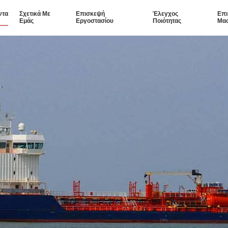
ντα
Σχετικά Με
Επισκεψή
Έλεγχος
Επι
Εμάς
Εργοστασίου
Ποιότητας
Μα