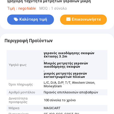
γρήγορη ταχύτητα μετρητών γερανών μικρή
Τιμή：negotiable
MOQ：1 σύνολο
Καλύτερη τιμή
Επικοινωνήστε
Περιγραφή Προϊόντων
γερανός οικοδόμησης σκαφών
έκτασης 3.2m
,
Μικρός μετρητής γερανών
Υψηλό φως
οικοδόμησης σκαφών
,
μικρός μετρητής γερανών
καταστρωμάτων πλοίων
L/C, D/A, D/P, T/T, Western Union,
Όροι πληρωμής
MoneyGram
Αριθμό μοντέλου
Γερανός επιπλεουσών αποβαθρών
Δυνατότητα
100 σύνολα το χρόνο
προσφοράς
Μάρκα
MAGICART