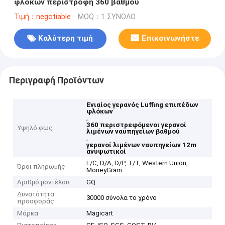
φλόκων περιστροφή 360 βαθμού
Τιμή：negotiable
MOQ：1 ΣΥΝΟΛΟ
Καλύτερη τιμή
Επικοινωνήστε
Περιγραφή Προϊόντων
Ενιαίος γερανός Luffing επιπέδων
φλόκων
,
360 περιστρεφόμενοι γερανοί
Υψηλό φως
λιμένων ναυπηγείων βαθμού
,
γερανοί λιμένων ναυπηγείων 12m
ανυψωτικοί
L/C, D/A, D/P, T/T, Western Union,
Όροι πληρωμής
MoneyGram
Αριθμό μοντέλου
GQ
Δυνατότητα
30000 σύνολα το χρόνο
προσφοράς
Μάρκα
Magicart