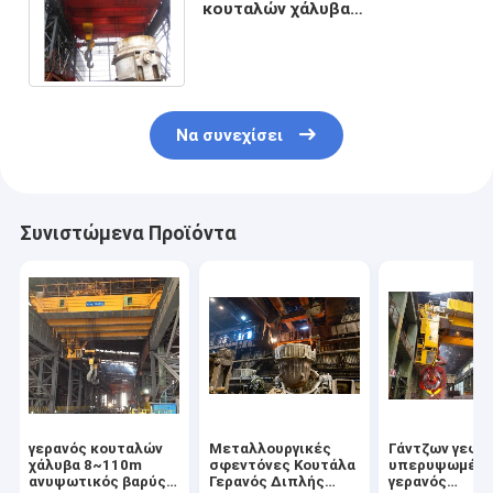
κουταλών χάλυβα
υπερυψωμένος 3P για το
χαλυβουργείο για να ανυψώσει
το λειωμένο μέταλλο
Να συνεχίσει
Συνιστώμενα Προϊόντα
γερανός κουταλών
Μεταλλουργικές
Γάντζων γεφυ
χάλυβα 8~110m
σφεντόνες Κουτάλα
υπερυψωμένο
ανυψωτικός βαρύς
Γερανός Διπλής
γερανός