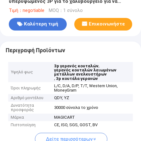
υπερυψωμένος 3P για το χαλυβουργείο για να
ανυψώσει το λειωμένο μέταλλο
Τιμή：negotiable
MOQ：1 σύνολο
Καλύτερη τιμή
Επικοινωνήστε
Περιγραφή Προϊόντων
,
3p γερανός κουταλών
γερανός κουταλών λειωμένων
Υψηλό φως
μετάλλων ανελκυστήρων
,
3p κουτάλα γερανών
L/C, D/A, D/P, T/T, Western Union,
Όροι πληρωμής
MoneyGram
Αριθμό μοντέλου
QDY, YZ
Δυνατότητα
30000 σύνολα το χρόνο
προσφοράς
Μάρκα
MAGICART
Πιστοποίηση
CE, ISO, SGS, GOST, BV
Δείτε περισσότερων