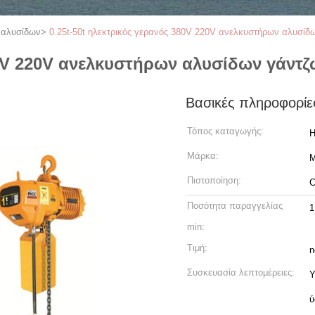
 αλυσίδων
>
0.25t-50t ηλεκτρικός γερανός 380V 220V ανελκυστήρων αλυσίδ
380V 220V ανελκυστήρων αλυσίδων γάντ
Βασικές πληροφορίε
Τόπος καταγωγής:
H
Μάρκα:
M
Πιστοποίηση:
C
Ποσότητα παραγγελίας
1
min:
Τιμή:
n
Συσκευασία λεπτομέρειες:
Υ
ύ