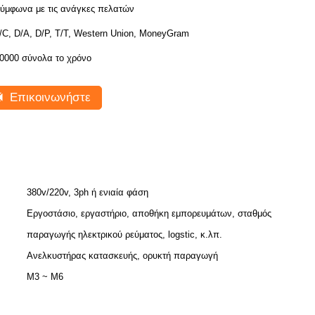
ύμφωνα με τις ανάγκες πελατών
/C, D/A, D/P, T/T, Western Union, MoneyGram
0000 σύνολα το χρόνο
Επικοινωνήστε
380v/220v, 3ph ή ενιαία φάση
Εργοστάσιο, εργαστήριο, αποθήκη εμπορευμάτων, σταθμός
παραγωγής ηλεκτρικού ρεύματος, logstic, κ.λπ.
Ανελκυστήρας κατασκευής, ορυκτή παραγωγή
Μ3 ~ M6