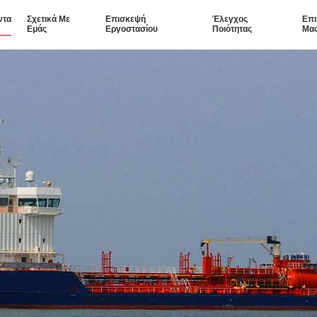
ντα
Σχετικά Με
Επισκεψή
Έλεγχος
Επι
Εμάς
Εργοστασίου
Ποιότητας
Μα