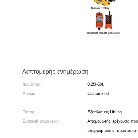
Λεπτομερής ενημέρωση
Ικανότητα:
0.25t-50t,
Χρώμα:
Customzied
Τύπος:
Εξοπλισμός Liftling
Συσκευή ασφάλειας:
Απομονωτής, τρέχουσα προ
υπερφόρτωσης, προστασία 