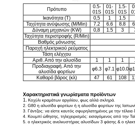
0.5-
01-
1.5-
0
Πρότυπο
01S
01S
01S
0
Ικανότητα (Τ)
0,5
1
1.5
Ταχύτητα ανύψωσης (M/Min)
7.2
6.6
8.8
6
Δύναμη μηχανών (KW)
0,8
1.5
3
Ταχύτητα περιστροφής (R/Min)
Βαθμός μόνωσης
Παροχή ηλεκτρικού ρεύματος
Τάση ελέγχου
Αριθ. Από την αλυσίδα
1
1
1
Προδιαγραφή. Από την
φ6.3
φ7.1
φ10.0
φ1
αλυσίδα φορτίων
Καθαρό βάρος (κλ)
47
61
108
1
Χαρακτηριστικά γνωρίσματα προϊόντων
1.
Κοχύλι κραμάτων αργιλίου, φως αλλά σκληρά.
2. G80 η αλυσίδα φορτίων ή η αλυσίδα φορτίων της Ιαπων
3. Γάντζος: να είστε καυτός σφυρηλατημένος με την τέλεια
4. Κουμπί ώθησης, τηλεχειρισμός: εισαγόμενος από την Τα
5. ο ηλεκτρικός ανελκυστήρας αλυσίδων 3 φάσης & ο ηλεκτ