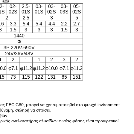
2-
02-
2.5-
03-
03-
03-
05-
1S
02S
01S
01S
02S
03S
02S
2
2.5
3
5
.6
3.3
5.4
5.4
4.4
2.2
2.7
3
1.5
3
3
3
1.5
3
1440
Φ
3P 220V-690V
24V/36V/48V
1
2
1
1
2
3
2
0.0
φ7.1
φ11.2
φ11.2
φ10.0
φ7.1
φ11.2
15
73
115
122
131
85
151
ίας FEC G80, μπορεί να χρησιμοποιηθεί στο φτωχό invironment.
 δύναμη, σκληρή να σπάσει.
ϊβάν.
ρικός ανελκυστήρας αλυσίδων ενιαίας φάσης είναι προαιρετικοί