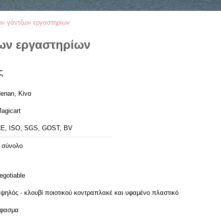
ων γάντζων εργαστηρίων
ζων εργαστηρίων
ς
enan, Κίνα
agicart
E, ISO, SGS, GOST, BV
 σύνολο
egotiable
ψηλός - κλουβί ποιοτικού κοντραπλακέ και υφαμένο πλαστικό
φασμα