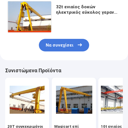
32t ενιαίος δοκών
ηλεκτρικός εύκολος γερανών
ατσάλινων σκελετών
ανελκυστήρων ημι που
χρησιμοποιείται
Να συνεχίσει
Συνιστώμενα Προϊόντα
20T συγκεκριμένοι
Magicart επί
10t ενιαίος δ