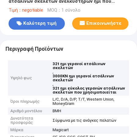
ατσάλινων σκελετών ανελκυστήρων ημι που
χρησιμοποιείται
Τιμή：negotiable
MOQ：1 σύνολο
Καλύτερη τιμή
Επικοινωνήστε
Περιγραφή Προϊόντων
32t ημι γερανοί ατσάλινων
σκελετών
,
3000KN ημι γερανοί ατσάλινων
Υψηλό φως
σκελετών
,
32t ημι εύκολος γερανών ατσάλινων
σκελετών που χρησιμοποιείται
L/C, D/A, D/P, T/T, Western Union,
Όροι πληρωμής
MoneyGram
Αριθμό μοντέλου
BMH
Δυνατότητα
Σύμφωνα με τις ανάγκες πελατών
προσφοράς
Μάρκα
Magicart