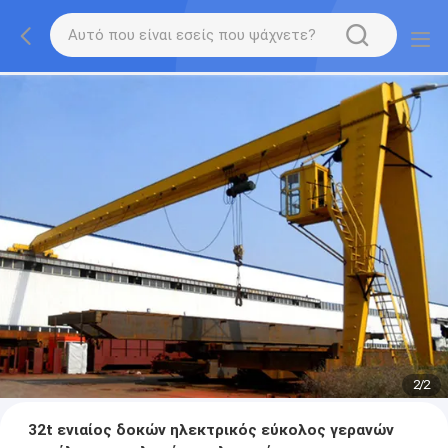
2
/
2
32t ενιαίος δοκών ηλεκτρικός εύκολος γερανών