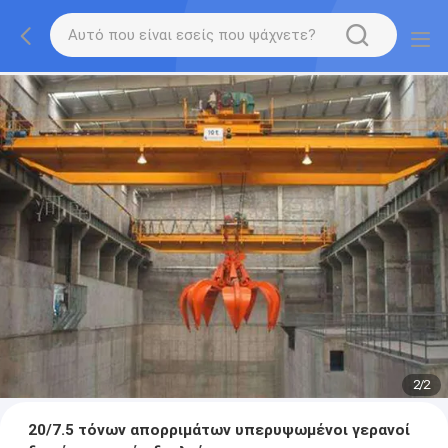
2
/
2
20/7.5 τόνων απορριμάτων υπερυψωμένοι γερανοί