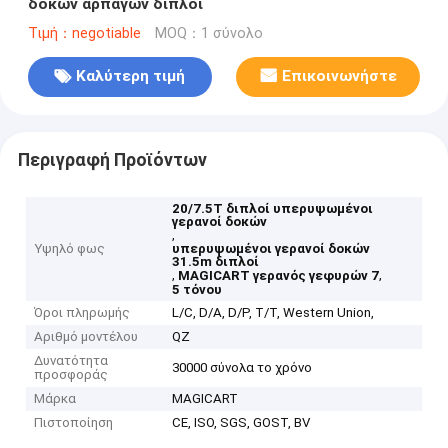
δοκών αρπαγών διπλοί
Τιμή：negotiable
MOQ：1 σύνολο
Καλύτερη τιμή
Επικοινωνήστε
Περιγραφή Προϊόντων
20/7.5T διπλοί υπερυψωμένοι
γερανοί δοκών
,
Υψηλό φως
υπερυψωμένοι γερανοί δοκών
31.5m διπλοί
,
,
MAGICART γερανός γεφυρών 7
5 τόνου
Όροι πληρωμής
L/C, D/A, D/P, T/T, Western Union,
Αριθμό μοντέλου
QZ
Δυνατότητα
30000 σύνολα το χρόνο
προσφοράς
Μάρκα
MAGICART
Πιστοποίηση
CE, ISO, SGS, GOST, BV