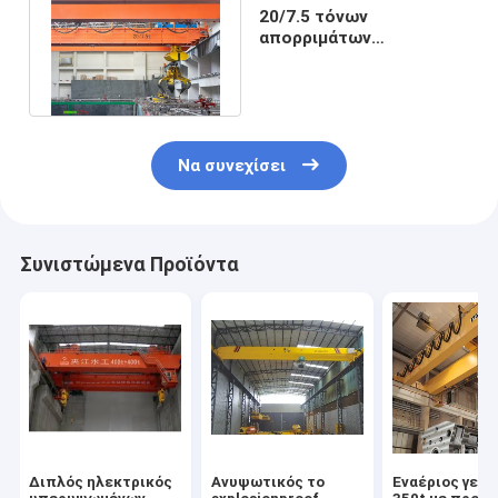
20/7.5 τόνων
απορριμάτων
υπερυψωμένοι γερανοί
δοκών αρπαγών διπλοί
Να συνεχίσει
Συνιστώμενα Προϊόντα
Διπλός ηλεκτρικός
Ανυψωτικός το
Εναέριος γερα